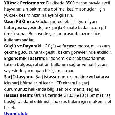
Yüksek Performans
: Dakikada 3500 darbe hızıyla evcil
hayvanınızın bakımında optimal kesim sonuçları için
yüksek kesim hızının keyfini çıkarın.
Uzun Pil Ömrü
: Güçlü, şarj edilebilir lityum iyon
bataryası sayesinde, tek şarjla 4 saate kadar uzun pil
ömrü sunar. Bu sayede şarjlar arasında uzun süre
kullanım sağlar.
Güçlü ve Dayanıklı
: Güçlü ve fırçasız motor, muazzam
çekme gücü sunarak çeşitli bakım görevlerinde etkilidir.
Ergonomik Tasarım
: Ergonomik olarak tasarlanmış
tutma bölgesi, rahat bir kullanım sağlar ve hafif yapısı
sayesinde yormayan bir işlem sunar.
Şarj İstasyonu
: Şarj istasyonumuz, makine ve batarya
için şarj bölmelerini içerir. LED ekranı ile şarj
durumunuz hakkında bilgi sahibi olmanızı sağlar.
Hassas Kesim
: Ürün üzerinde GT330 #10 (1.5mm) tıraş
başlığı da dahil edilmiştir, hassas bakım için mükemmel
bir ek.
Uyumluluk
: