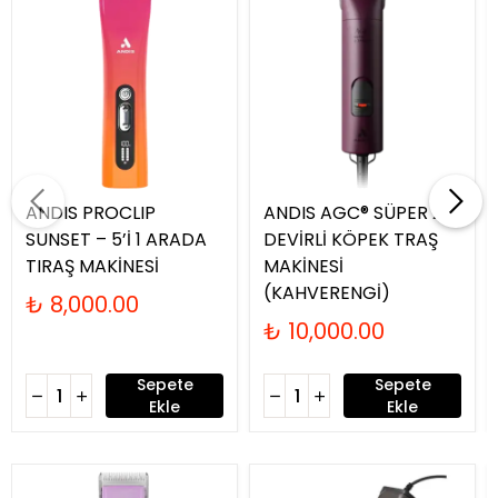
ANDIS PROCLIP
ANDIS AGC® SÜPER 2-
SUNSET – 5’İ 1 ARADA
DEVİRLİ KÖPEK TRAŞ
TIRAŞ MAKİNESİ
MAKİNESİ
(KAHVERENGİ)
₺ 8,000.00
₺ 10,000.00
Sepete
Sepete
Ekle
Ekle