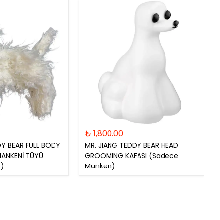
6mm, 6,3mm (5 numara)
9mm, 9,5mm (4 numara)
13mm (3/4 numara)
16mm (5/8 numara)
19mm (3/4HT numara)
₺ 1,800.00
DY BEAR FULL BODY
MR. JIANG TEDDY BEAR HEAD
MANKENİ TÜYÜ
GROOMING KAFASI (Sadece
Ç)
Manken)