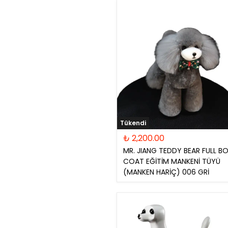
Vanesia
The Best Lİne
Pet Tüy Kurutma
Pet Traş
Caviar Green Line
Makinesi
Masaları
Black Passion Line
Shernbao
Tıraş Masaları
Shernbao Yedek
Tıraş masası
Parça
Aksesuarları
Tükendi
₺ 2,200.00
MR. JIANG TEDDY BEAR FULL B
COAT EĞİTİM MANKENİ TÜYÜ
(MANKEN HARİÇ) 006 GRİ