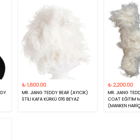
Bıçakları
₺ 1,600.00
₺ 2,200.00
ODY
MR. JIANG TEDDY BEAR (AYICIK)
MR. JIANG TED
STİLİ KAFA KÜRKÜ 016 BEYAZ
COAT EĞİTİM 
(MANKEN HARİ