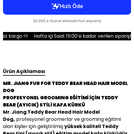
o !!!
Hafta içi Saat 15:00’e kadar verilen siparişler aynı
Ürün Açıklaması
MR. JIANG FUR FOR TEDDY BEAR HEAD HAIR MODEL
DOG
PROFESYONEL GROOMING EĞİTİMİ İÇİN TEDDY
BEAR (AYICIK) STİLİ KAFA KÜRKÜ
Mr. Jiang Teddy Bear Head Hair Model
Dog,
profesyonel groomerlar ve grooming eğitimi
alan kişiler için geliştirilmiş
yüksek kaliteli Teddy
Bear tipi (ayıcık stil) eğitim model kafa kürküdür
.