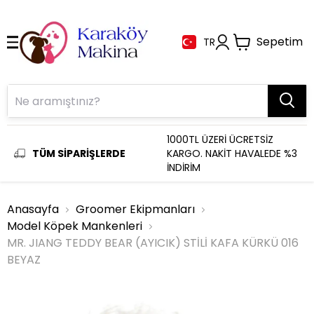
Sepetim
TR
1000TL ÜZERİ ÜCRETSİZ
TÜM SİPARİŞLERDE
KARGO. NAKİT HAVALEDE %3
İNDİRİM
Anasayfa
Groomer Ekipmanları
Model Köpek Mankenleri
MR. JIANG TEDDY BEAR (AYICIK) STİLİ KAFA KÜRKÜ 016
BEYAZ