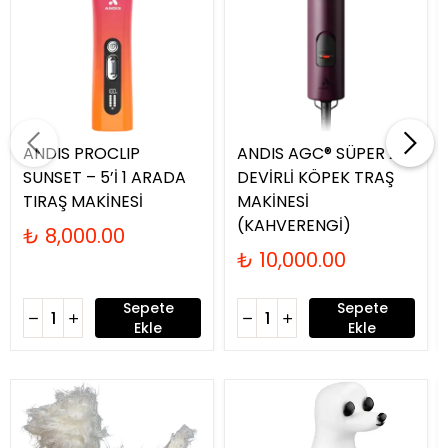
ANDIS PROCLIP
ANDIS AGC® SÜPER 2-
SUNSET – 5’İ 1 ARADA
DEVİRLİ KÖPEK TRAŞ
TIRAŞ MAKİNESİ
MAKİNESİ
(KAHVERENGİ)
₺ 8,000.00
₺ 10,000.00
Sepete
Sepete
Ekle
Ekle