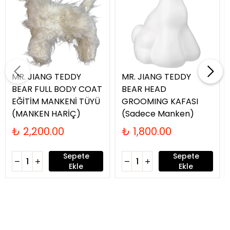
MR. JIANG TEDDY
MR. JIANG TEDDY
BEAR FULL BODY COAT
BEAR HEAD
EĞİTİM MANKENİ TÜYÜ
GROOMING KAFASI
(MANKEN HARİÇ)
(Sadece Manken)
₺ 2,200.00
₺ 1,800.00
Sepete
Sepete
Ekle
Ekle