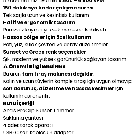
5 kademeli hız ayarı ile
4.500 – 6.500 SPM
150 dakikaya kadar çalışma süresi
Tek şarjla uzun ve kesintisiz kullanım
Hafif ve ergonomik tasarım
Pürüzsüz kayma, yüksek manevra kabiliyeti
Hassas bölgeler için özel kullanım
Pati, yüz, kulak çevresi ve detay düzeltmeler
Sunset ve Green renk seçenekleri
Şık, modern ve yüksek görünürlük sağlayan tasarım
⚠️ Önemli Bilgilendirme
Bu ürün
tam tıraş makinesi değildir
.
Kalın ve uzun tüylerin komple tıraşı için uygun olmayıp;
son dokunuş, düzeltme ve hassas kesimler
için
kullanılması önerilir.
Kutu İçeriği
Andis ProClip Sunset Trimmer
Saklama çantası
4 adet tarak aparatı
USB-C şarj kablosu + adaptör