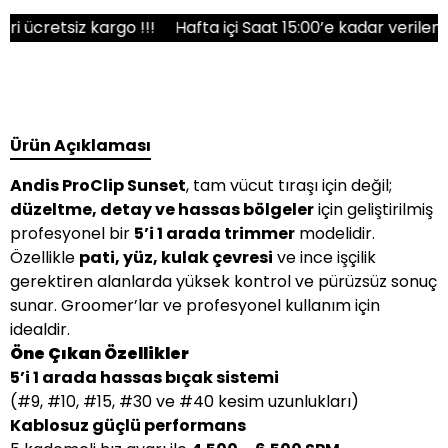
etsiz kargo !!!
Hafta içi Saat 15:00’e kadar verilen sipar
Ürün Açıklaması
Andis ProClip Sunset
, tam vücut tıraşı için değil;
düzeltme, detay ve hassas bölgeler
için geliştirilmiş
profesyonel bir
5’i 1 arada trimmer
modelidir.
Özellikle
pati, yüz, kulak çevresi
ve ince işçilik
gerektiren alanlarda yüksek kontrol ve pürüzsüz sonuç
sunar. Groomer’lar ve profesyonel kullanım için
idealdir.
Öne Çıkan Özellikler
5’i 1 arada hassas bıçak sistemi
(#9, #10, #15, #30 ve #40 kesim uzunlukları)
Kablosuz güçlü performans