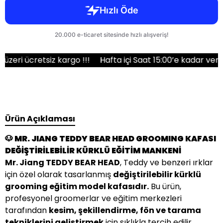
ücretsiz kargo !!!
Hafta içi Saat 15:00’e kadar verilen si
Ürün Açıklaması
🐶 MR. JIANG TEDDY BEAR HEAD GROOMING KAFASI
DEĞİŞTİRİLEBİLİR KÜRKLÜ EĞİTİM MANKENİ
Mr. Jiang TEDDY BEAR HEAD
, Teddy ve benzeri ırklar
için özel olarak tasarlanmış
değiştirilebilir kürklü
grooming eğitim model kafasıdır.
Bu ürün,
profesyonel groomerlar ve eğitim merkezleri
tarafından
kesim, şekillendirme, fön ve tarama
tekniklerini geliştirmek
için sıklıkla tercih edilir.