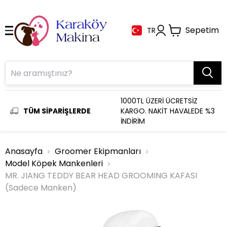
Sepetim
TR
1000TL ÜZERİ ÜCRETSİZ
TÜM SİPARİŞLERDE
KARGO. NAKİT HAVALEDE %3
İNDİRİM
Anasayfa
Groomer Ekipmanları
Model Köpek Mankenleri
MR. JIANG TEDDY BEAR HEAD GROOMING KAFASI
(Sadece Manken)