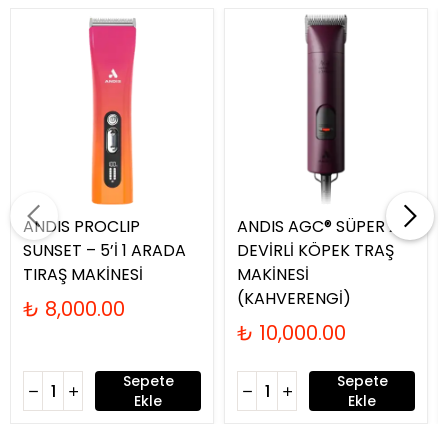
ANDIS PROCLIP
ANDIS AGC® SÜPER 2-
SUNSET – 5’İ 1 ARADA
DEVİRLİ KÖPEK TRAŞ
TIRAŞ MAKİNESİ
MAKİNESİ
(KAHVERENGİ)
₺ 8,000.00
₺ 10,000.00
Sepete
Sepete
Ekle
Ekle