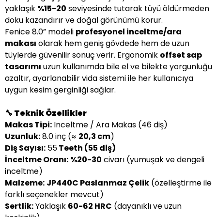
yaklaşık
%15-20
seviyesinde tutarak tüyü öldürmeden
doku kazandırır ve doğal görünümü korur.
Fenice 8.0” modeli
profesyonel inceltme/ara
makası
olarak hem geniş gövdede hem de uzun
tüylerde güvenilir sonuç verir. Ergonomik
offset sap
tasarımı
uzun kullanımda bile el ve bilekte yorgunluğu
azaltır, ayarlanabilir vida sistemi ile her kullanıcıya
uygun kesim gerginliği sağlar.
🔧 Teknik Özellikler
Makas Tipi:
Inceltme / Ara Makas (46 diş)
Uzunluk:
8.0 inç (≈
20,3 cm
)
Diş Sayısı:
55
Teeth (55 diş)
İnceltme Oranı:
%20-30
civarı (yumuşak ve dengeli
inceltme)
Malzeme:
JP440C Paslanmaz Çelik
(özelleştirme ile
farklı seçenekler mevcut)
Sertlik:
Yaklaşık
60-62 HRC
(dayanıklı ve uzun