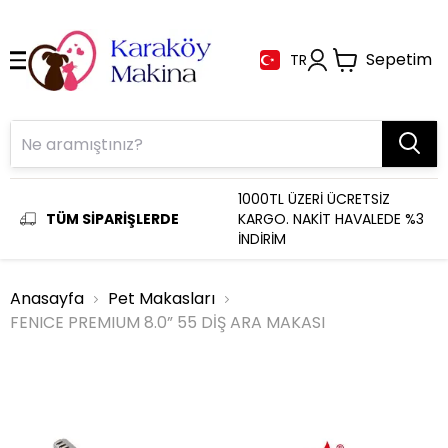
Sepetim
TR
1000TL ÜZERİ ÜCRETSİZ
TÜM SİPARİŞLERDE
KARGO. NAKİT HAVALEDE %3
İNDİRİM
Anasayfa
Pet Makasları
FENICE PREMIUM 8.0” 55 DİŞ ARA MAKASI