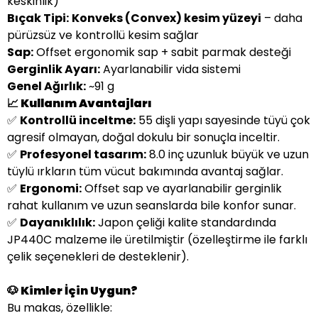
keskinlik)
Bıçak Tipi:
Konveks (Convex) kesim yüzeyi
– daha
pürüzsüz ve kontrollü kesim sağlar
Sap:
Offset ergonomik sap + sabit parmak desteği
Gerginlik Ayarı:
Ayarlanabilir vida sistemi
Genel Ağırlık:
~91 g
📈 Kullanım Avantajları
✅
Kontrollü inceltme:
55 dişli yapı sayesinde tüyü çok
agresif olmayan, doğal dokulu bir sonuçla inceltir.
✅
Profesyonel tasarım:
8.0 inç uzunluk büyük ve uzun
tüylü ırkların tüm vücut bakımında avantaj sağlar.
✅
Ergonomi:
Offset sap ve ayarlanabilir gerginlik
rahat kullanım ve uzun seanslarda bile konfor sunar.
✅
Dayanıklılık:
Japon çeliği kalite standardında
JP440C malzeme ile üretilmiştir (özelleştirme ile farklı
çelik seçenekleri de desteklenir).
🐶 Kimler İçin Uygun?
Bu makas, özellikle: