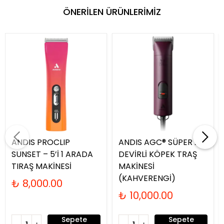
ÖNERİLEN ÜRÜNLERİMİZ
ANDIS PROCLIP
ANDIS AGC® SÜPER 2-
SUNSET – 5’İ 1 ARADA
DEVİRLİ KÖPEK TRAŞ
TIRAŞ MAKİNESİ
MAKİNESİ
(KAHVERENGİ)
₺ 8,000.00
₺ 10,000.00
Sepete
Sepete