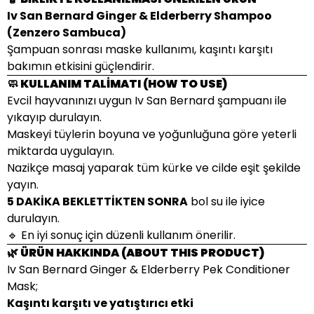
Iv San Bernard Ginger & Elderberry Shampoo
(Zenzero Sambuca)
Şampuan sonrası maske kullanımı, kaşıntı karşıtı
bakımın etkisini güçlendirir.
🧼 KULLANIM TALİMATI (HOW TO USE)
Evcil hayvanınızı uygun Iv San Bernard şampuanı ile
yıkayıp durulayın.
Maskeyi tüylerin boyuna ve yoğunluğuna göre yeterli
miktarda uygulayın.
Nazikçe masaj yaparak tüm kürke ve cilde eşit şekilde
yayın.
5 DAKİKA BEKLETTİKTEN SONRA
bol su ile iyice
durulayın.
🔹 En iyi sonuç için düzenli kullanım önerilir.
🌿 ÜRÜN HAKKINDA (ABOUT THIS PRODUCT)
Iv San Bernard Ginger & Elderberry Pek Conditioner
Mask;
Kaşıntı karşıtı ve yatıştırıcı etki