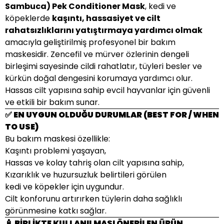
Sambuca) Pek Conditioner Mask
, kedi ve
köpeklerde
kaşıntı, hassasiyet ve cilt
rahatsızlıklarını yatıştırmaya yardımcı olmak
amacıyla geliştirilmiş profesyonel bir bakım
maskesidir. Zencefil ve mürver özlerinin dengeli
birleşimi sayesinde cildi rahatlatır, tüyleri besler ve
kürkün doğal dengesini korumaya yardımcı olur.
Hassas cilt yapısına sahip evcil hayvanlar için güvenli
ve etkili bir bakım sunar.
✅ EN UYGUN OLDUĞU DURUMLAR (BEST FOR / WHEN
TO USE)
Bu bakım maskesi özellikle:
Kaşıntı problemi yaşayan,
Hassas ve kolay tahriş olan cilt yapısına sahip,
Kızarıklık ve huzursuzluk belirtileri görülen
kedi ve köpekler için uygundur.
Cilt konforunu artırırken tüylerin daha sağlıklı
görünmesine katkı sağlar.
🧴 BİRLİKTE KULLANILMASI ÖNERİLEN ÜRÜN