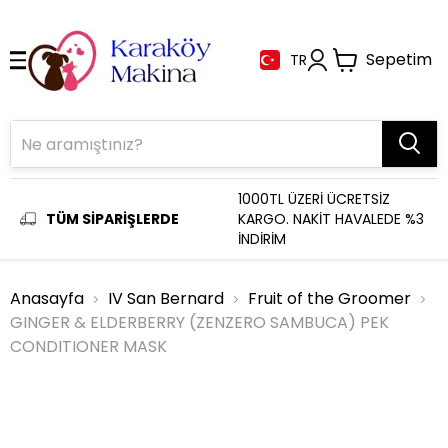
Sepetim
TR
1000TL ÜZERİ ÜCRETSİZ
TÜM SİPARİŞLERDE
KARGO. NAKİT HAVALEDE %3
İNDİRİM
Anasayfa
IV San Bernard
Fruit of the Groomer
GINGER & ELDERBERRY (ZENZERO SAMBUCA) PEK
CONDITIONER MASK