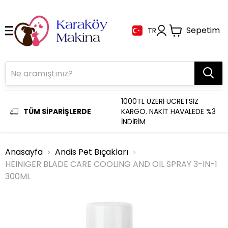
Sepetim
TR
1000TL ÜZERİ ÜCRETSİZ
TÜM SİPARİŞLERDE
KARGO. NAKİT HAVALEDE %3
İNDİRİM
Anasayfa
Andis Pet Bıçakları
HEINIGER BLADE CARE COOLING AND OIL SPRAY 3-IN-1
300ML