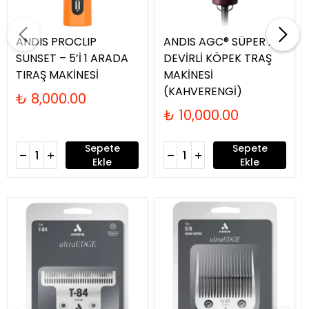
ANDIS PROCLIP
ANDIS AGC® SÜPER 2-
SUNSET – 5’İ 1 ARADA
DEVİRLİ KÖPEK TRAŞ
TIRAŞ MAKİNESİ
MAKİNESİ
(KAHVERENGİ)
₺ 8,000.00
₺ 10,000.00
Sepete
Sepete
Ekle
Ekle