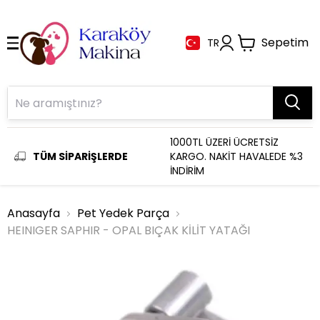
Sepetim
TR
1000TL ÜZERİ ÜCRETSİZ
TÜM SİPARİŞLERDE
KARGO. NAKİT HAVALEDE %3
İNDİRİM
Anasayfa
Pet Yedek Parça
HEINIGER SAPHIR - OPAL BIÇAK KİLİT YATAĞI