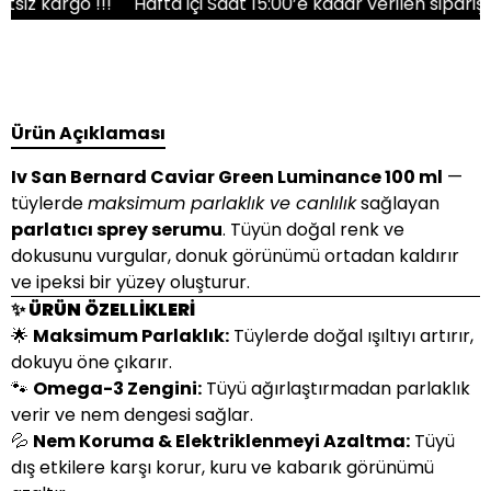
kargo !!!
Hafta içi Saat 15:00’e kadar verilen siparişler 
Ürün Açıklaması
Iv San Bernard Caviar Green Luminance 100 ml
—
tüylerde
maksimum parlaklık ve canlılık
sağlayan
parlatıcı sprey serumu
. Tüyün doğal renk ve
dokusunu vurgular, donuk görünümü ortadan kaldırır
ve ipeksi bir yüzey oluşturur.
✨ ÜRÜN ÖZELLİKLERİ
🌟
Maksimum Parlaklık:
Tüylerde doğal ışıltıyı artırır,
dokuyu öne çıkarır.
🐾
Omega-3 Zengini:
Tüyü ağırlaştırmadan parlaklık
verir ve nem dengesi sağlar.
💦
Nem Koruma & Elektriklenmeyi Azaltma:
Tüyü
dış etkilere karşı korur, kuru ve kabarık görünümü