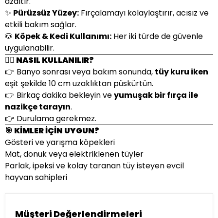
azaltır.
✨
Pürüzsüz Yüzey:
Fırçalamayı kolaylaştırır, acısız ve
etkili bakım sağlar.
🐶
Köpek & Kedi Kullanımı:
Her iki türde de güvenle
uygulanabilir.
🐕‍🦺 NASIL KULLANILIR?
👉 Banyo sonrası veya bakım sonunda,
tüy kuru iken
eşit şekilde 10 cm uzaklıktan püskürtün.
👉 Birkaç dakika bekleyin ve
yumuşak bir fırça ile
nazikçe tarayın
.
👉 Durulama gerekmez.
🎯 KİMLER İÇİN UYGUN?
Gösteri ve yarışma köpekleri
Mat, donuk veya elektriklenen tüyler
Parlak, ipeksi ve kolay taranan tüy isteyen evcil
hayvan sahipleri
Müşteri Değerlendirmeleri