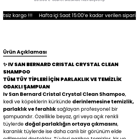
rgo !!!
Hafta içi Saat 15:00’e kadar verilen siparişler ay
Ürün Açıklaması
✨ IV SAN BERNARD CRISTAL CRYSTAL CLEAN
SHAMPOO
TÜM TÜY TİPLERİ İÇİN PARLAKLIK VE TEMİZLİK
ODAKLI ŞAMPUAN
Iv San Bernard Cristal Crystal Clean Shampoo
,
kedi ve köpeklerin kürkünde
derinlemesine temizlik,
parlaklık ve ferahlık
sağlayan profesyonel bir
şampuandır. Özellikle beyaz, gri veya açık renkli
tüylerde
doğal parlaklığın ortaya çıkmasını
,
karanlık tüylerde ise daha canlı bir görünüm elde
edilmesini destekler. Tüyleri nazikçe temizler, kir ve