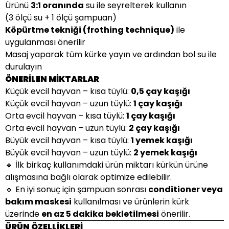
Ürünü
3:1 oranında
su ile seyrelterek kullanın
(3 ölçü su + 1 ölçü şampuan)
Köpürtme tekniği (frothing technique)
ile
uygulanması önerilir
Masaj yaparak tüm kürke yayın ve ardından bol su ile
durulayın
ÖNERİLEN MİKTARLAR
Küçük evcil hayvan – kısa tüylü:
0,5 çay kaşığı
Küçük evcil hayvan – uzun tüylü:
1 çay kaşığı
Orta evcil hayvan – kısa tüylü:
1 çay kaşığı
Orta evcil hayvan – uzun tüylü:
2 çay kaşığı
Büyük evcil hayvan – kısa tüylü:
1 yemek kaşığı
Büyük evcil hayvan – uzun tüylü:
2 yemek kaşığı
🔹 İlk birkaç kullanımdaki ürün miktarı kürkün ürüne
alışmasına bağlı olarak optimize edilebilir.
🔹 En iyi sonuç için şampuan sonrası
conditioner veya
bakım maskesi
kullanılması ve ürünlerin kürk
üzerinde
en az 5 dakika bekletilmesi
önerilir.
ÜRÜN ÖZELLİKLERİ