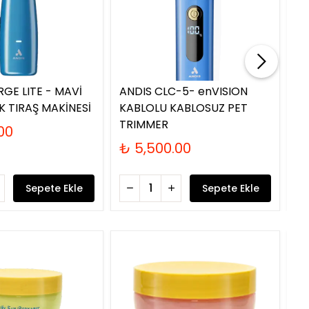
Tük
RGE LITE - MAVİ
ANDIS CLC-5- enVISION
AN
K TIRAŞ MAKİNESİ
KABLOLU KABLOSUZ PET
GE
TRIMMER
KÖ
00
₺ 5,500.00
₺
Sepete Ekle
Sepete Ekle