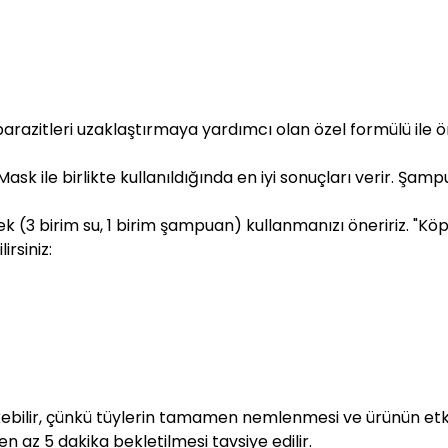
parazitleri uzaklaştırmaya yardımcı olan özel formülü ile ön
ask ile birlikte kullanıldığında en iyi sonuçları verir. Şa
(3 birim su, 1 birim şampuan) kullanmanızı öneririz. "Köpürtm
rsiniz:
kebilir, çünkü tüylerin tamamen nemlenmesi ve ürünün etk
 az 5 dakika bekletilmesi tavsiye edilir.