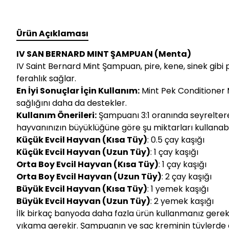
Ürün Açıklaması
IV SAN BERNARD MINT ŞAMPUAN (Menta)
IV Saint Bernard Mint Şampuan, pire, kene, sinek gibi 
ferahlık sağlar.
En İyi Sonuçlar İçin Kullanım:
Mint Pek Conditioner M
sağlığını daha da destekler.
Kullanım Önerileri:
Şampuanı 3:1 oranında seyrelterek 
hayvanınızın büyüklüğüne göre şu miktarları kullanabili
Küçük Evcil Hayvan (Kısa Tüy)
: 0.5 çay kaşığı
Küçük Evcil Hayvan (Uzun Tüy)
: 1 çay kaşığı
Orta Boy Evcil Hayvan (Kısa Tüy)
: 1 çay kaşığı
Orta Boy Evcil Hayvan (Uzun Tüy)
: 2 çay kaşığı
Büyük Evcil Hayvan (Kısa Tüy)
: 1 yemek kaşığı
Büyük Evcil Hayvan (Uzun Tüy)
: 2 yemek kaşığı
İlk birkaç banyoda daha fazla ürün kullanmanız gere
yıkama gerekir. Şampuanın ve saç kreminin tüylerde en