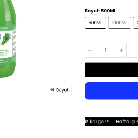
Bıçakları
Boyut
:
500ML
500ML
1000ML
Büyüt
1000 TL üzeri ücretsiz kargo !!!
Hafta içi Saat 15:00’e k