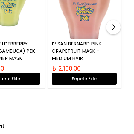
ELDERBERRY
IV SAN BERNARD PINK
IV
 SAMBUCA) PEK
GRAPEFRUIT MASK –
ŞA
NER MASK
MEDIUM HAIR
(A
00
₺ 2,100.00
₺
pete Ekle
Sepete Ekle
n!