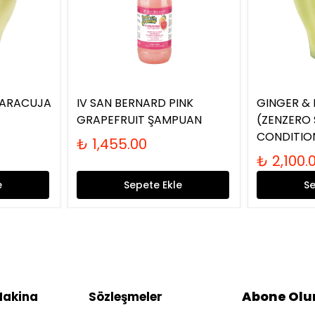
MARACUJA
IV SAN BERNARD PINK
GINGER & 
GRAPEFRUIT ŞAMPUAN
(ZENZERO
CONDITIO
₺ 1,455.00
₺ 2,100.
e
Sepete Ekle
Se
Abone Olu
Makina
Sözleşmeler