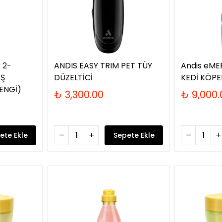
 2-
ANDIS EASY TRIM PET TÜY
Andis eME
AŞ
DÜZELTİCİ
KEDİ KÖPE
ENGİ)
₺ 3,300.00
₺ 9,000.
ete Ekle
Sepete Ekle