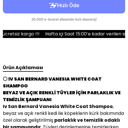
iz kargo !!!
Hafta içi Saat 15:00’e kadar verilen siparişl
Ürün Açıklaması
⚪ IV SAN BERNARD VANESIA WHITE COAT
SHAMPOO
BEYAZ VE AÇIK RENKLİ TÜYLER İÇİN PARLAKLIK VE
TEMİZLİK ŞAMPUANI
Iv San Bernard Vanesia White Coat Shampoo
,
beyaz ve açık renkli kedi ile köpeklerin kürk bakımında
özel olarak geliştirilmiş
parlaklık ve temizlik odaklı
bir şampuandır
. Tüyleri derinlemesine temizlerken