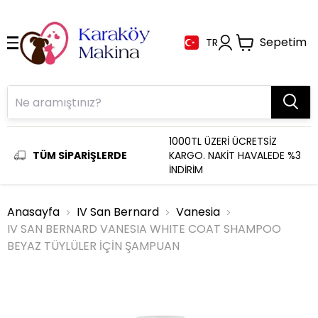
Sepetim
TR
1000TL ÜZERİ ÜCRETSİZ
TÜM SİPARİŞLERDE
KARGO. NAKİT HAVALEDE %3
İNDİRİM
Anasayfa
IV San Bernard
Vanesia
IV SAN BERNARD VANESIA WHITE COAT SHAMPOO
BEYAZ TÜYLÜLER İÇİN ŞAMPUAN