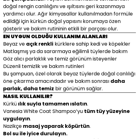
doğal rengin canlılığını ve ışıltısını geri kazanmaya
yardımcı olur. Ağır kimyasallar kullanılmadan formüle
edildiği için kürkün doğal yapısını korumaya özen
gösterir ve bakım rutininin etkili bir parçası olur.
EN UYGUN OLDUĞU KULLANIM ALANLARI
Beyaz ve
açık renkli
kürklere sahip kedi ve köpekler
Matlaşmış ya da sararmaya eğilimli tüylerde bakım
Göz alıcı parlaklık ve temiz görünüm isteyenler
Düzenli temizlik ve bakım rutinleri
Bu şampuan, özel olarak beyaz tüylerde doğal canlılığı
öne çıkarma amacındadır ve bakım sonrası
daha
parlak, daha temiz
bir görünüm sağlar.
NASIL KULLANILIR?
Kürkü
ılık suyla tamamen ıslatın
.
Vanesia White Coat Shampoo’yu
tüm tüy yüzeyine
uygulayın
.
Nazikçe
masaj yaparak köpürtün
.
Bol su ile iyice durulayın.