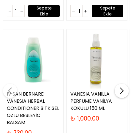
Sepete
Sepete
Ekle
Ekle
IV SAN BERNARD
VANESIA VANILLA
VANESIA HERBAL
PERFUME VANİLYA
CONDITIONER BİTKİSEL
KOKULU 150 ML
ÖZLÜ BESLEYİCİ
₺ 1,000.00
BALSAM
₺ 730.00