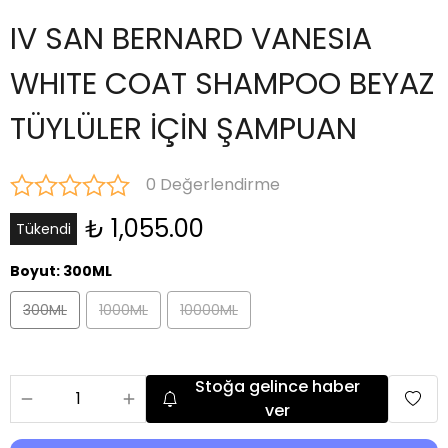
IV SAN BERNARD VANESIA
WHITE COAT SHAMPOO BEYAZ
TÜYLÜLER İÇİN ŞAMPUAN
0 Değerlendirme
₺ 1,055.00
Tükendi
Boyut
:
300ML
300ML
1000ML
10000ML
Stoğa gelince haber
ver