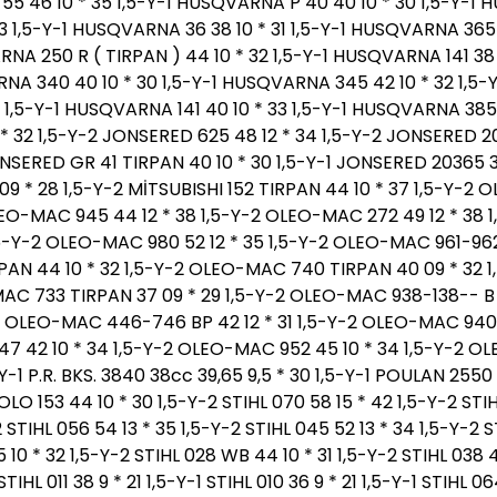
55 46 10 * 35 1,5-Y-1 HUSQVARNA P 40 40 10 * 30 1,5-Y-1
33 1,5-Y-1 HUSQVARNA 36 38 10 * 31 1,5-Y-1 HUSQVARNA 365 
A 250 R ( TIRPAN ) 44 10 * 32 1,5-Y-1 HUSQVARNA 141 38 1
RNA 340 40 10 * 30 1,5-Y-1 HUSQVARNA 345 42 10 * 32 1,5
3 1,5-Y-1 HUSQVARNA 141 40 10 * 33 1,5-Y-1 HUSQVARNA 385 
 * 32 1,5-Y-2 JONSERED 625 48 12 * 34 1,5-Y-2 JONSERED 
ONSERED GR 41 TIRPAN 40 10 * 30 1,5-Y-1 JONSERED 20365 38
 * 28 1,5-Y-2 MİTSUBISHI 152 TIRPAN 44 10 * 37 1,5-Y-2
OLEO-MAC 945 44 12 * 38 1,5-Y-2 OLEO-MAC 272 49 12 * 38
,5-Y-2 OLEO-MAC 980 52 12 * 35 1,5-Y-2 OLEO-MAC 961-962 
AN 44 10 * 32 1,5-Y-2 OLEO-MAC 740 TIRPAN 40 09 * 32 1
C 733 TIRPAN 37 09 * 29 1,5-Y-2 OLEO-MAC 938-138-- B 3
 OLEO-MAC 446-746 BP 42 12 * 31 1,5-Y-2 OLEO-MAC 940 4
47 42 10 * 34 1,5-Y-2 OLEO-MAC 952 45 10 * 34 1,5-Y-2 O
5-Y-1 P.R. BKS. 3840 38cc 39,65 9,5 * 30 1,5-Y-1 POULAN 2550
LO 153 44 10 * 30 1,5-Y-2 STIHL 070 58 15 * 42 1,5-Y-2 STIHL
-2 STIHL 056 54 13 * 35 1,5-Y-2 STIHL 045 52 13 * 34 1,5-Y-2
5 10 * 32 1,5-Y-2 STIHL 028 WB 44 10 * 31 1,5-Y-2 STIHL 038 4
STIHL 011 38 9 * 21 1,5-Y-1 STIHL 010 36 9 * 21 1,5-Y-1 STIHL 