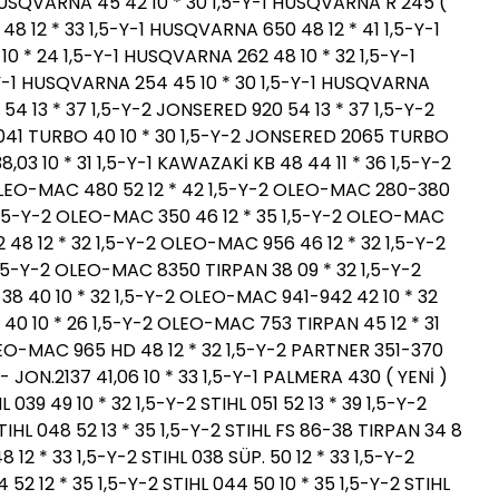
 HUSQVARNA 45 42 10 * 30 1,5-Y-1 HUSQVARNA R 245 (
48 12 * 33 1,5-Y-1 HUSQVARNA 650 48 12 * 41 1,5-Y-1
0 * 24 1,5-Y-1 HUSQVARNA 262 48 10 * 32 1,5-Y-1
-Y-1 HUSQVARNA 254 45 10 * 30 1,5-Y-1 HUSQVARNA
54 13 * 37 1,5-Y-2 JONSERED 920 54 13 * 37 1,5-Y-2
2041 TURBO 40 10 * 30 1,5-Y-2 JONSERED 2065 TURBO
,03 10 * 31 1,5-Y-1 KAWAZAKİ KB 48 44 11 * 36 1,5-Y-2
 OLEO-MAC 480 52 12 * 42 1,5-Y-2 OLEO-MAC 280-380
 1,5-Y-2 OLEO-MAC 350 46 12 * 35 1,5-Y-2 OLEO-MAC
48 12 * 32 1,5-Y-2 OLEO-MAC 956 46 12 * 32 1,5-Y-2
,5-Y-2 OLEO-MAC 8350 TIRPAN 38 09 * 32 1,5-Y-2
8 40 10 * 32 1,5-Y-2 OLEO-MAC 941-942 42 10 * 32
0 10 * 26 1,5-Y-2 OLEO-MAC 753 TIRPAN 45 12 * 31
LEO-MAC 965 HD 48 12 * 32 1,5-Y-2 PARTNER 351-370
 - JON.2137 41,06 10 * 33 1,5-Y-1 PALMERA 430 ( YENİ )
 039 49 10 * 32 1,5-Y-2 STIHL 051 52 13 * 39 1,5-Y-2
 STIHL 048 52 13 * 35 1,5-Y-2 STIHL FS 86-38 TIRPAN 34 8
8 12 * 33 1,5-Y-2 STIHL 038 SÜP. 50 12 * 33 1,5-Y-2
064 52 12 * 35 1,5-Y-2 STIHL 044 50 10 * 35 1,5-Y-2 STIHL