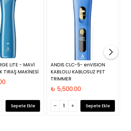
Tük
RGE LITE - MAVİ
ANDIS CLC-5- enVISION
AN
K TIRAŞ MAKİNESİ
KABLOLU KABLOSUZ PET
GE
TRIMMER
KÖ
00
₺ 5,500.00
₺
Sepete Ekle
Sepete Ekle