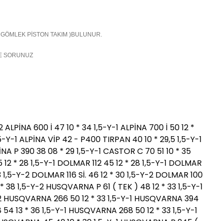
 ( GÖMLEK PİSTON TAKIM )BULUNUR.
LE SORUNUZ
LPİNA 600 İ 47 10 * 34 1,5-Y-1 ALPİNA 700 İ 50 12 *
5-Y-1 ALPİNA VİP 42 - P400 TIRPAN 40 10 * 29,5 1,5-Y-1
PİNA P 390 38 08 * 29 1,5-Y-1 CASTOR C 70 51 10 * 35
 12 * 28 1,5-Y-1 DOLMAR 112 45 12 * 28 1,5-Y-1 DOLMAR
3 1,5-Y-2 DOLMAR 116 Sİ. 46 12 * 30 1,5-Y-2 DOLMAR 100
 38 1,5-Y-2 HUSQVARNA P 61 ( TEK ) 48 12 * 33 1,5-Y-1
Y-2 HUSQVARNA 266 50 12 * 33 1,5-Y-1 HUSQVARNA 394
54 13 * 36 1,5-Y-1 HUSQVARNA 268 50 12 * 33 1,5-Y-1