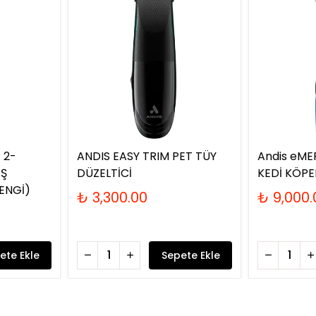
 2-
ANDIS EASY TRIM PET TÜY
Andis eME
AŞ
DÜZELTİCİ
KEDİ KÖPE
ENGİ)
₺ 3,300.00
₺ 9,000.
ete Ekle
Sepete Ekle