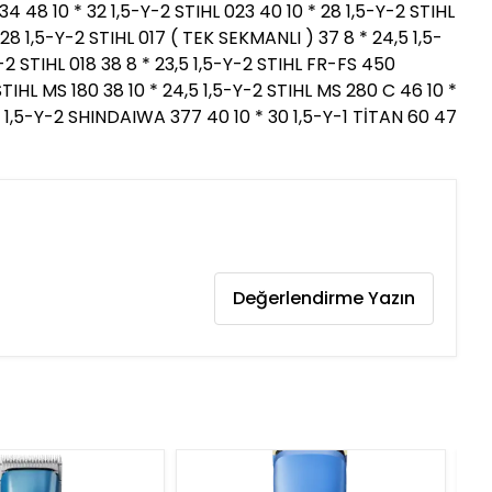
034 48 10 * 32 1,5-Y-2 STIHL 023 40 10 * 28 1,5-Y-2 STIHL
 28 1,5-Y-2 STIHL 017 ( TEK SEKMANLI ) 37 8 * 24,5 1,5-
Y-2 STIHL 018 38 8 * 23,5 1,5-Y-2 STIHL FR-FS 450
STIHL MS 180 38 10 * 24,5 1,5-Y-2 STIHL MS 280 C 46 10 *
0 1,5-Y-2 SHINDAIWA 377 40 10 * 30 1,5-Y-1 TİTAN 60 47
Değerlendirme Yazın