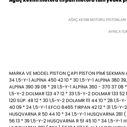
Ağaç kesim motoru tırpan motoru tüm yedek p
AĞAÇ KESİM MOTORU PİSTONLAR
AYRICA TÜ
MARKA VE MODEL PİSTON ÇAPI PİSTON PİMİ SEKMAN ALPİNA
34 1,5-Y-1 ALPİNA 450 42 10 * 30 1,5-Y-1 ALPİNA 380 39
ALPİNA 390 39 08 * 29 1,5-Y-1 ALPİNA 360 - 370 37 08 *
1,5-Y-2 DOLMAR 123 47 12 * 33 1,5-Y-2 DOLMAR 133 52 1
120 SÜP. 49 12 * 30 1,5-Y-2 DOLAMR 111 44 10 * 28 1,5-
40 09 * 24 1,5-Y-1 EFCO 8465 TIRPAN 42 12 * 31 1,5-Y-
HUSQVARNA R 50 44 10 * 34 1,5-Y-1 HUSQVARNA 281 ( Ç
56 13 * 39 1,5-Y-2 HUSQVARNA R 51 45 10 * 34 1,5-Y-1