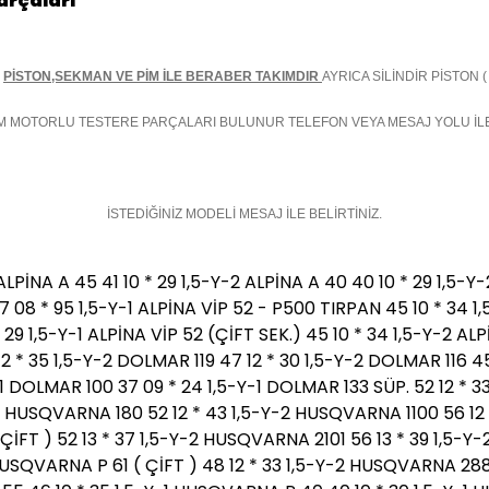
arçaları
I
PİSTON,SEKMAN VE PİM İLE BERABER TAKIMDIR
AYRICA SİLİNDİR PİSTON
M MOTORLU TESTERE PARÇALARI BULUNUR TELEFON VEYA MESAJ YOLU İ
İSTEDİĞİNİZ MODELİ MESAJ İLE BELİRTİNİZ.
 A 45 41 10 * 29 1,5-Y-2 ALPİNA A 40 40 10 * 29 1,5-Y-2 A
,7 08 * 95 1,5-Y-1 ALPİNA VİP 52 - P500 TIRPAN 45 10 * 34 1,
 29 1,5-Y-1 ALPİNA VİP 52 (ÇİFT SEK.) 45 10 * 34 1,5-Y-2 AL
2 * 35 1,5-Y-2 DOLMAR 119 47 12 * 30 1,5-Y-2 DOLMAR 116 45
Y-1 DOLMAR 100 37 09 * 24 1,5-Y-1 DOLMAR 133 SÜP. 52 12 * 3
2 HUSQVARNA 180 52 12 * 43 1,5-Y-2 HUSQVARNA 1100 56 12 *
İFT ) 52 13 * 37 1,5-Y-2 HUSQVARNA 2101 56 13 * 39 1,5-
 HUSQVARNA P 61 ( ÇİFT ) 48 12 * 33 1,5-Y-2 HUSQVARNA 288 