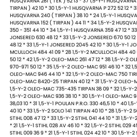
HUSQVARNA 281 ( TEK ) 52 13 * 37 1,5-Y-1 HUSQVARNA 
TIRPAN ) 42 10 * 30 1,5-Y-1 HUSQVARNA P 272 52 12 * 
HUSQVARNA 240 ( TIRPAN ) 38 10 * 24 1,5-Y-1 HUSQVARN
HUSQVARNA 152 ( TIRPAN ) 44 11 * 34 1,5-Y-2 HUSQVA
350 - 351 44 10 * 34 1,5-Y-1 HUSQVARNA 359 47 12 * 3
JONSERED 630 48 12 * 33 1,5-Y-2 JONSERED 670 50 12
48 12 * 33 1,5-Y-1 JONSERED 2045 42 10 * 30 1,5-Y-1 J
MCULLOCH 484 41 09 * 28 1,5-Y-2 MCULLOCH 484 40 09
50 12 * 42 1,5-Y-2 OLEO-MAC 261 47 12 * 38 1,5-Y-2 
970-971 50 12 * 35 1,5-Y-2 OLEO-MAC 951 46 10 * 32 1
OLEO-MAC 946 44 10 * 32 1,5-Y-2 OLEO-MAC 750 TIRP
OLEO-MAC 8420-25 TIRPAN 40 12 * 31 1,5-Y-2 OLEO-MA
1,5-Y-2 OLEO-MAC 735-435 TIRPAN 38 09 * 32 1,5-Y-2
1,5-Y-2 OLEO-MAC 936 38 10 * 30 1,5-Y-1 OLEO-MAC 9
38,03 10 * 31 1,5-Y-1 POULAN P.R.O. 330 46,5 10 * 40 1,
40 10 * 33 1,5-Y-2 SOLO 141 TIRPAN 40 10 * 28 1,5-Y-2 SO
STIHL 008 47 12 * 33 1,5-Y-2 STIHL 041 44 10 * 31 1,5-Y
* 21 1,5-Y-1 STIHL 028 AV 46 10 * 32 1,5-Y-2 STIHL 029 4
STIHL 009 36 9 * 21 1,5-Y-1 STIHL 024 42 10 * 30 1,5-Y-2 