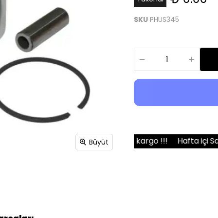
Bıçakları
SKU
PHUS345
1000 TL üzeri ücretsiz kargo !!!
Hafta içi Saat 15:00’e ka
Büyüt