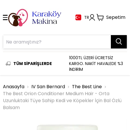
Sepetim
TR
1000TL ÜZERİ ÜCRETSİZ
TÜM SİPARİŞLERDE
KARGO. NAKİT HAVALEDE %3
İNDİRİM
Anasayfa
IV San Bernard
The Best Line
The Best Orion Conditioner Medium Hair - Orta
Uzunluktaki Tüye Sahip Kedi ve Köpekler İçin Bal Özlü
Balsam