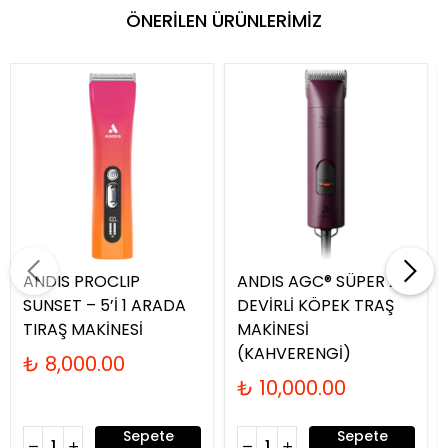
ÖNERİLEN ÜRÜNLERİMİZ
ANDIS PROCLIP
ANDIS AGC® SÜPER 2-
SUNSET – 5’İ 1 ARADA
DEVİRLİ KÖPEK TRAŞ
TIRAŞ MAKİNESİ
MAKİNESİ
(KAHVERENGİ)
₺ 8,000.00
₺ 10,000.00
Sepete
Sepete