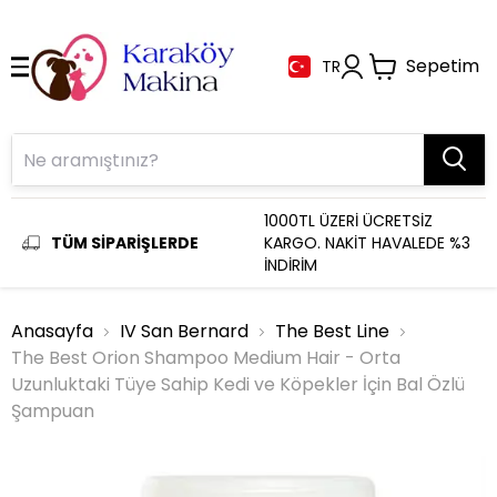
Sepetim
TR
1000TL ÜZERİ ÜCRETSİZ
TÜM SİPARİŞLERDE
KARGO. NAKİT HAVALEDE %3
İNDİRİM
Anasayfa
IV San Bernard
The Best Line
The Best Orion Shampoo Medium Hair - Orta
Uzunluktaki Tüye Sahip Kedi ve Köpekler İçin Bal Özlü
Şampuan