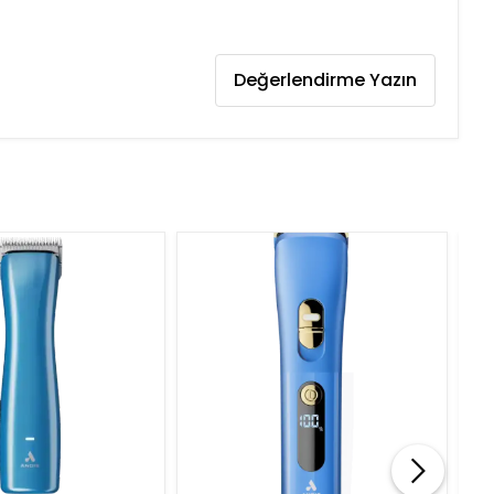
Değerlendirme Yazın
Tük