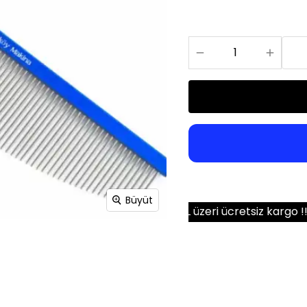
Bıçakları
Büyüt
 gün kargoda!
1000 TL üzeri ücretsiz kargo !!!
Hafta içi 