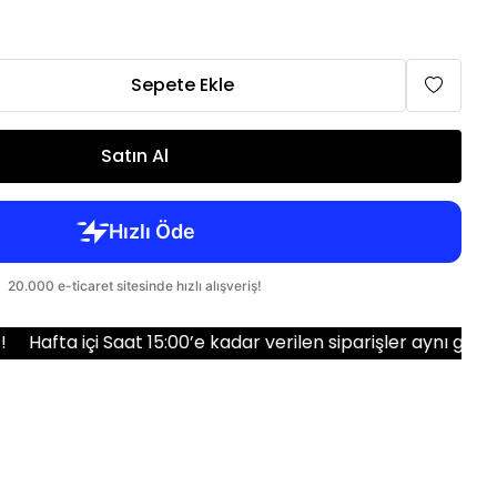
6mm, 6,3mm (5 numara)
9mm, 9,5mm (4 numara)
13mm (3/4 numara)
Sepete Ekle
16mm (5/8 numara)
19mm (3/4HT numara)
Satın Al
Saat 15:00’e kadar verilen siparişler aynı gün kargoda!
10