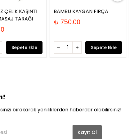
 ÇELİK KAŞINTI
BAMBU KAYGAN FIRÇA
SÜ
MASAJ TARAĞI
KA
₺ 750.00
00
₺
Sepete Ekle
Sepete Ekle
n!
inizi bırakarak yeniliklerden haberdar olabilirsiniz!
esi
Kayıt Ol