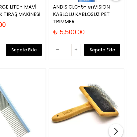
RGE LITE - MAVİ
ANDIS CLC-5- enVISION
AN
K TIRAŞ MAKİNESİ
KABLOLU KABLOSUZ PET
GE
TRIMMER
KÖ
00
₺ 5,500.00
₺
Sepete Ekle
Sepete Ekle