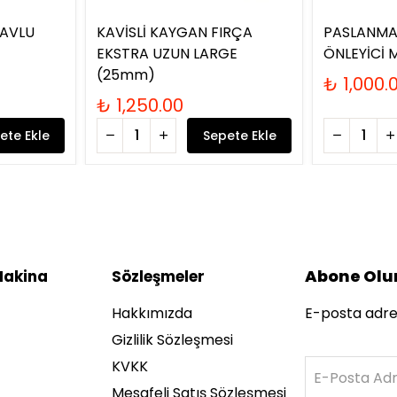
HAVLU
KAVİSLİ KAYGAN FIRÇA
PASLANMAZ
EKSTRA UZUN LARGE
ÖNLEYİCİ 
(25mm)
₺ 1,000.
₺ 1,250.00
ete Ekle
Sepete Ekle
Abone Olu
Makina
Sözleşmeler
Hakkımızda
E-posta adres
Gizlilik Sözleşmesi
KVKK
E-Posta Adr
Mesafeli Satış Sözleşmesi