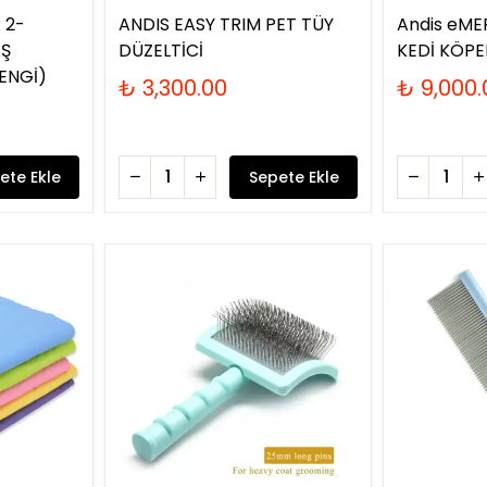
 2-
ANDIS EASY TRIM PET TÜY
Andis eME
AŞ
DÜZELTİCİ
KEDİ KÖPE
ENGİ)
₺ 3,300.00
₺ 9,000.
ete Ekle
Sepete Ekle