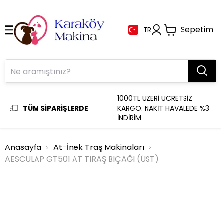
Sepetim
TR
1000TL ÜZERİ ÜCRETSİZ
TÜM SİPARİŞLERDE
KARGO. NAKİT HAVALEDE %3
İNDİRİM
Anasayfa
At-İnek Traş Makinaları
AESCULAP GT501 AT TIRAŞ BIÇAĞI (ÜST)