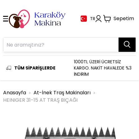
Sepetim
TR
1000TL ÜZERİ ÜCRETSİZ
TÜM SİPARİŞLERDE
KARGO. NAKİT HAVALEDE %3
İNDİRİM
Anasayfa
At-İnek Traş Makinaları
HEINIGER 31-15 AT TRAŞ BIÇAĞI