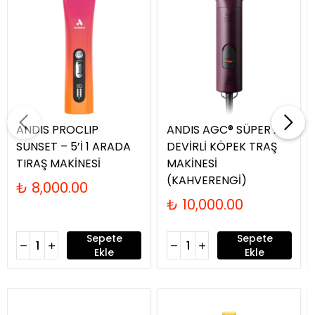
ANDIS PROCLIP
ANDIS AGC® SÜPER 2-
SUNSET – 5’İ 1 ARADA
DEVİRLİ KÖPEK TRAŞ
TIRAŞ MAKİNESİ
MAKİNESİ
(KAHVERENGİ)
₺ 8,000.00
₺ 10,000.00
Sepete
Sepete
Ekle
Ekle