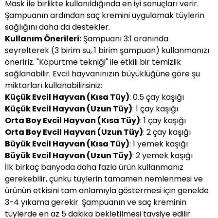
Mask ile birlikte kullanıldığında en iyi sonuçları verir.
Şampuanın ardından saç kremini uygulamak tüylerin
sağlığını daha da destekler.
Kullanım Önerileri:
Şampuanı 3:1 oranında
seyrelterek (3 birim su, 1 birim şampuan) kullanmanızı
öneririz. "Köpürtme tekniği" ile etkili bir temizlik
sağlanabilir. Evcil hayvanınızın büyüklüğüne göre şu
miktarları kullanabilirsiniz:
Küçük Evcil Hayvan (Kısa Tüy)
: 0.5 çay kaşığı
Küçük Evcil Hayvan (Uzun Tüy)
: 1 çay kaşığı
Orta Boy Evcil Hayvan (Kısa Tüy)
: 1 çay kaşığı
Orta Boy Evcil Hayvan (Uzun Tüy)
: 2 çay kaşığı
Büyük Evcil Hayvan (Kısa Tüy)
: 1 yemek kaşığı
Büyük Evcil Hayvan (Uzun Tüy)
: 2 yemek kaşığı
İlk birkaç banyoda daha fazla ürün kullanmanız
gerekebilir, çünkü tüylerin tamamen nemlenmesi ve
ürünün etkisini tam anlamıyla göstermesi için genelde
3-4 yıkama gerekir. Şampuanın ve saç kreminin
tüylerde en az 5 dakika bekletilmesi tavsiye edilir.