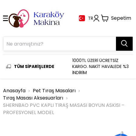
Sepetim
TR
1000TL ÜZERİ ÜCRETSİZ
TÜM SİPARİŞLERDE
KARGO. NAKİT HAVALEDE %3
İNDİRİM
Anasayfa
Pet Tıraş Masaları
Tıraş Masası Aksesuarları
SHERNBAO PVC KAPLI TIRAŞ MASASI BOYUN ASKISI –
PROFESYONEL MODEL