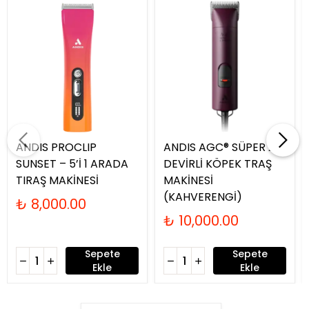
ANDIS PROCLIP
ANDIS AGC® SÜPER 2-
SUNSET – 5’İ 1 ARADA
DEVİRLİ KÖPEK TRAŞ
TIRAŞ MAKİNESİ
MAKİNESİ
(KAHVERENGİ)
₺ 8,000.00
₺ 10,000.00
Sepete
Sepete
Ekle
Ekle