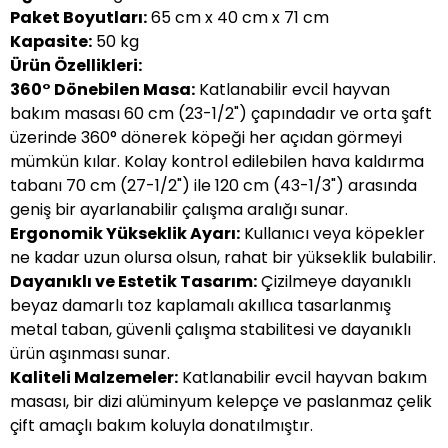
Paket Boyutları:
65 cm x 40 cm x 71 cm
Kapasite:
50 kg
Ürün Özellikleri:
360° Dönebilen Masa:
Katlanabilir evcil hayvan
bakım masası 60 cm (23-1/2") çapındadır ve orta şaft
üzerinde 360° dönerek köpeği her açıdan görmeyi
mümkün kılar. Kolay kontrol edilebilen hava kaldırma
tabanı 70 cm (27-1/2") ile 120 cm (43-1/3") arasında
geniş bir ayarlanabilir çalışma aralığı sunar.
Ergonomik Yükseklik Ayarı:
Kullanıcı veya köpekler
ne kadar uzun olursa olsun, rahat bir yükseklik bulabilir.
Dayanıklı ve Estetik Tasarım:
Çizilmeye dayanıklı
beyaz damarlı toz kaplamalı akıllıca tasarlanmış
metal taban, güvenli çalışma stabilitesi ve dayanıklı
ürün aşınması sunar.
Kaliteli Malzemeler:
Katlanabilir evcil hayvan bakım
masası, bir dizi alüminyum kelepçe ve paslanmaz çelik
çift amaçlı bakım koluyla donatılmıştır.