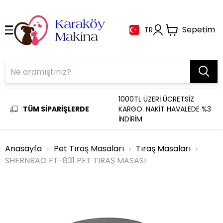
Sepetim
TR
1000TL ÜZERİ ÜCRETSİZ
TÜM SİPARİŞLERDE
KARGO. NAKİT HAVALEDE %3
İNDİRİM
Anasayfa
Pet Tıraş Masaları
Tıraş Masaları
SHERNBAO FT-831 PET TIRAŞ MASASI