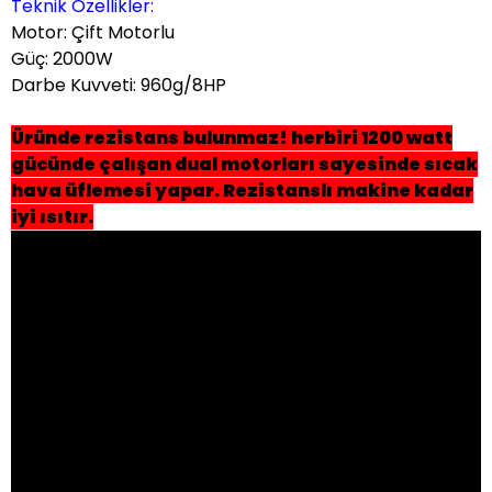
Teknik Özellikler:
Motor
: Çift Motorlu
Güç
: 2000W
Darbe Kuvveti
: 960g/8HP
Üründe rezistans bulunmaz! herbiri 1200 watt
gücünde çalışan dual motorları sayesinde sıcak
hava üflemesi yapar. Rezistanslı makine kadar
iyi ısıtır.