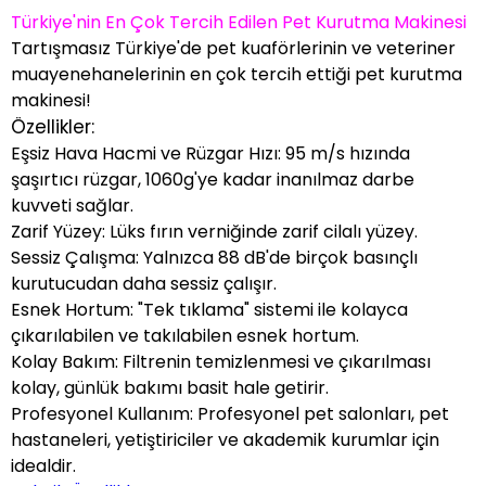
Türkiye'nin En Çok Tercih Edilen Pet Kurutma Makinesi
Tartışmasız Türkiye'de pet kuaförlerinin ve veteriner
muayenehanelerinin en çok tercih ettiği pet kurutma
makinesi!
Özellikler:
Eşsiz Hava Hacmi ve Rüzgar Hızı
: 95 m/s hızında
şaşırtıcı rüzgar, 1060g'ye kadar inanılmaz darbe
kuvveti sağlar.
Zarif Yüzey
: Lüks fırın verniğinde zarif cilalı yüzey.
Sessiz Çalışma
: Yalnızca 88 dB'de birçok basınçlı
kurutucudan daha sessiz çalışır.
Esnek Hortum
: "Tek tıklama" sistemi ile kolayca
çıkarılabilen ve takılabilen esnek hortum.
Kolay Bakım
: Filtrenin temizlenmesi ve çıkarılması
kolay, günlük bakımı basit hale getirir.
Profesyonel Kullanım
: Profesyonel pet salonları, pet
hastaneleri, yetiştiriciler ve akademik kurumlar için
idealdir.