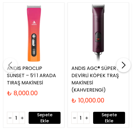
ANDIS PROCLIP
ANDIS AGC® SÜPER 2-
SUNSET – 5’İ 1 ARADA
DEVİRLİ KÖPEK TRAŞ
TIRAŞ MAKİNESİ
MAKİNESİ
(KAHVERENGİ)
₺ 8,000.00
₺ 10,000.00
Sepete
Sepete
Ekle
Ekle