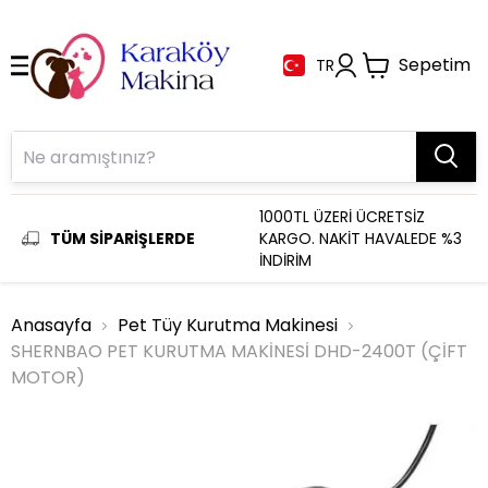
Sepetim
TR
1000TL ÜZERİ ÜCRETSİZ
TÜM SİPARİŞLERDE
KARGO. NAKİT HAVALEDE %3
İNDİRİM
Anasayfa
Pet Tüy Kurutma Makinesi
SHERNBAO PET KURUTMA MAKİNESİ DHD-2400T (ÇİFT
MOTOR)