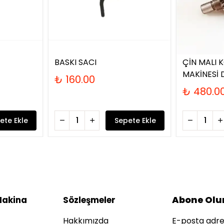
BASKI SACI
ÇİN MALI 
MAKİNESİ D
₺ 160.00
₺ 480.0
ete Ekle
Sepete Ekle
Abone Olu
Makina
Sözleşmeler
Hakkımızda
E-posta adres