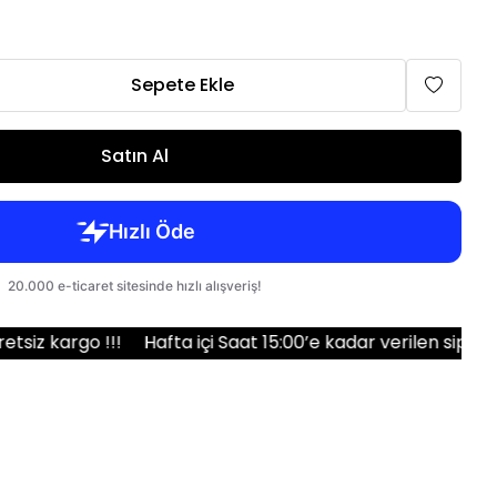
6mm, 6,3mm (5 numara)
9mm, 9,5mm (4 numara)
13mm (3/4 numara)
Sepete Ekle
16mm (5/8 numara)
19mm (3/4HT numara)
Satın Al
!!!
Hafta içi Saat 15:00’e kadar verilen siparişler aynı g