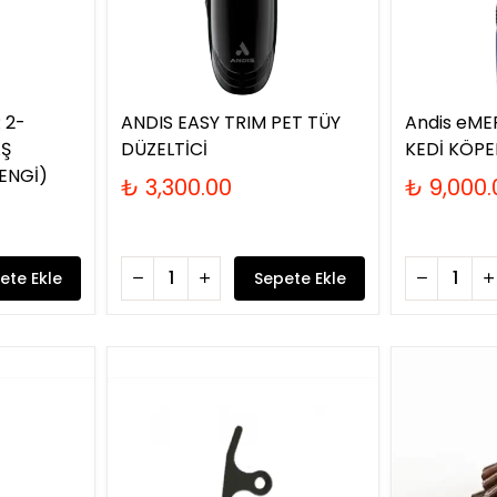
 2-
ANDIS EASY TRIM PET TÜY
Andis eME
AŞ
DÜZELTİCİ
KEDİ KÖPE
ENGİ)
₺ 3,300.00
₺ 9,000.
ete Ekle
Sepete Ekle