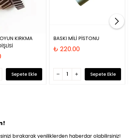
KOYUN KIRKMA
BASKI MİLİ PİSTONU
KU
İŞLİSİ
₺ 220.00
₺
0
Sepete Ekle
Sepete Ekle
n!
inizi bırakarak yeniliklerden haberdar olabilirsiniz!