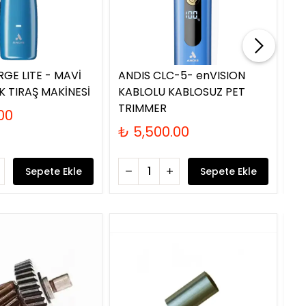
Tük
RGE LITE - MAVİ
ANDIS CLC-5- enVISION
AN
K TIRAŞ MAKİNESİ
KABLOLU KABLOSUZ PET
GE
TRIMMER
KÖ
00
₺ 5,500.00
₺
Sepete Ekle
Sepete Ekle