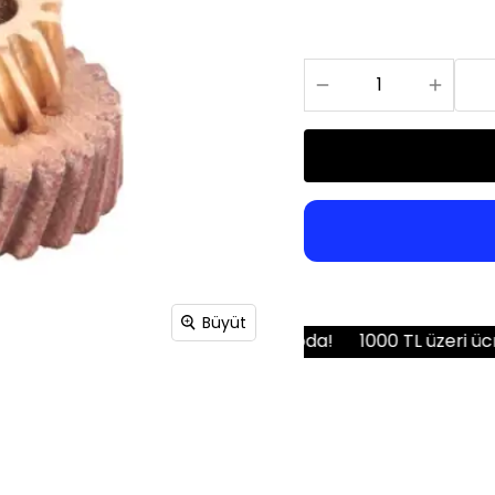
Bıçakları
Büyüt
 siparişler aynı gün kargoda!
1000 TL üzeri ücretsiz kargo 