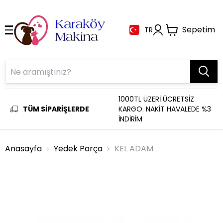
Sepetim
TR
1000TL ÜZERİ ÜCRETSİZ
TÜM SİPARİŞLERDE
KARGO. NAKİT HAVALEDE %3
İNDİRİM
Anasayfa
Yedek Parça
KEL ADAM