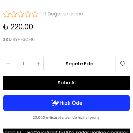
0 Değerlendirme
₺ 220.00
SKU
BYH-3C-16
Sepete Ekle
Satın Al
o !!!
Hafta içi Saat 15:00’e kadar verilen siparişler aynı