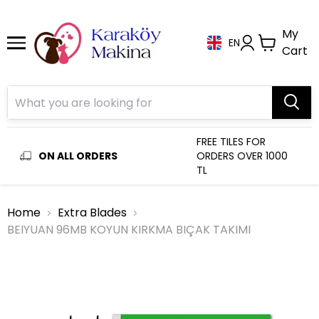
My
EN
Cart
FREE TILES FOR
ON ALL ORDERS
ORDERS OVER 1000
TL
Home
Extra Blades
BEIYUAN 96MB KOYUN KIRKMA BIÇAK TAKIMI