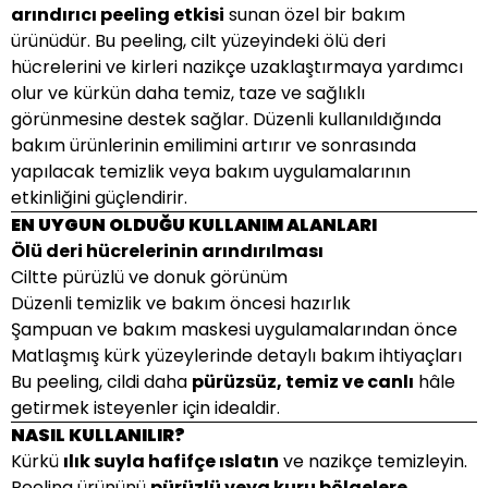
arındırıcı peeling etkisi
sunan özel bir bakım
ürünüdür. Bu peeling, cilt yüzeyindeki ölü deri
hücrelerini ve kirleri nazikçe uzaklaştırmaya yardımcı
olur ve kürkün daha temiz, taze ve sağlıklı
görünmesine destek sağlar. Düzenli kullanıldığında
bakım ürünlerinin emilimini artırır ve sonrasında
yapılacak temizlik veya bakım uygulamalarının
etkinliğini güçlendirir.
EN UYGUN OLDUĞU KULLANIM ALANLARI
Ölü deri hücrelerinin arındırılması
Ciltte pürüzlü ve donuk görünüm
Düzenli temizlik ve bakım öncesi hazırlık
Şampuan ve bakım maskesi uygulamalarından önce
Matlaşmış kürk yüzeylerinde detaylı bakım ihtiyaçları
Bu peeling, cildi daha
pürüzsüz, temiz ve canlı
hâle
getirmek isteyenler için idealdir.
NASIL KULLANILIR?
Kürkü
ılık suyla hafifçe ıslatın
ve nazikçe temizleyin.
Peeling ürününü
pürüzlü veya kuru bölgelere