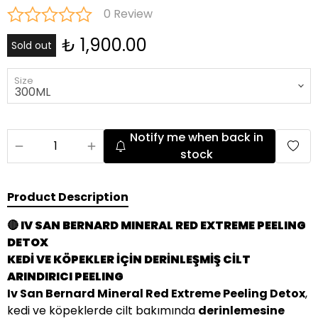
0 Review
₺ 1,900.00
Sold out
Size
Notify me when back in
stock
Product Description
🔴 IV SAN BERNARD MINERAL RED EXTREME PEELING
DETOX
KEDİ VE KÖPEKLER İÇİN DERİNLEŞMİŞ CİLT
ARINDIRICI PEELING
Iv San Bernard Mineral Red Extreme Peeling Detox
,
kedi ve köpeklerde cilt bakımında
derinlemesine