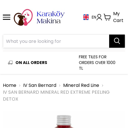
My
EN
Cart
FREE TILES FOR
ON ALL ORDERS
ORDERS OVER 1000
TL
Home
IV San Bernard
Mineral Red Line
IV SAN BERNARD MINERAL RED EXTREME PEELING
DETOX