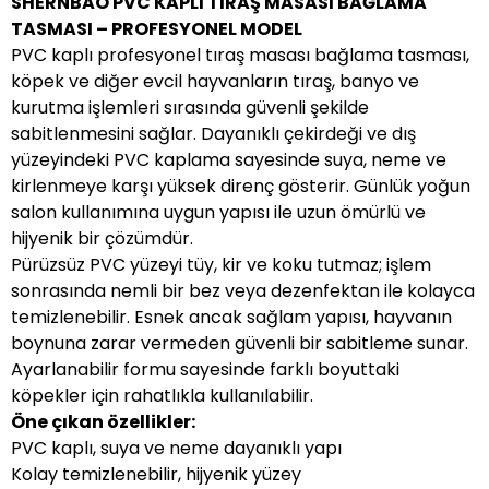
SHERNBAO PVC KAPLI TIRAŞ MASASI BAĞLAMA
TASMASI – PROFESYONEL MODEL
PVC kaplı profesyonel tıraş masası bağlama tasması,
köpek ve diğer evcil hayvanların tıraş, banyo ve
kurutma işlemleri sırasında güvenli şekilde
sabitlenmesini sağlar. Dayanıklı çekirdeği ve dış
yüzeyindeki PVC kaplama sayesinde suya, neme ve
kirlenmeye karşı yüksek direnç gösterir. Günlük yoğun
salon kullanımına uygun yapısı ile uzun ömürlü ve
hijyenik bir çözümdür.
Pürüzsüz PVC yüzeyi tüy, kir ve koku tutmaz; işlem
sonrasında nemli bir bez veya dezenfektan ile kolayca
temizlenebilir. Esnek ancak sağlam yapısı, hayvanın
boynuna zarar vermeden güvenli bir sabitleme sunar.
Ayarlanabilir formu sayesinde farklı boyuttaki
köpekler için rahatlıkla kullanılabilir.
Öne çıkan özellikler:
PVC kaplı, suya ve neme dayanıklı yapı
Kolay temizlenebilir, hijyenik yüzey