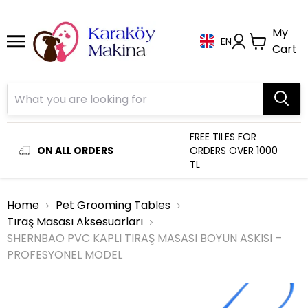
My
EN
Cart
FREE TILES FOR
ON ALL ORDERS
ORDERS OVER 1000
TL
Home
Pet Grooming Tables
Tıraş Masası Aksesuarları
SHERNBAO PVC KAPLI TIRAŞ MASASI BOYUN ASKISI –
PROFESYONEL MODEL